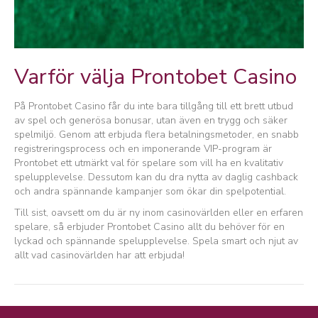
Varför välja Prontobet Casino
På Prontobet Casino får du inte bara tillgång till ett brett utbud
av spel och generösa bonusar, utan även en trygg och säker
spelmiljö. Genom att erbjuda flera betalningsmetoder, en snabb
registreringsprocess och en imponerande VIP-program är
Prontobet ett utmärkt val för spelare som vill ha en kvalitativ
spelupplevelse. Dessutom kan du dra nytta av daglig cashback
och andra spännande kampanjer som ökar din spelpotential.
Till sist, oavsett om du är ny inom casinovärlden eller en erfaren
spelare, så erbjuder Prontobet Casino allt du behöver för en
lyckad och spännande spelupplevelse. Spela smart och njut av
allt vad casinovärlden har att erbjuda!