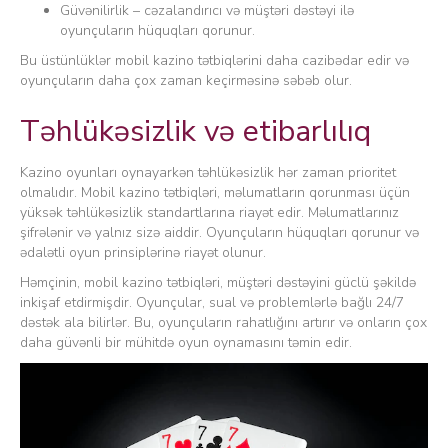
Güvənilirlik – cəzalandırıcı və müştəri dəstəyi ilə
oyunçuların hüquqları qorunur.
Bu üstünlüklər mobil kazino tətbiqlərini daha cazibədar edir və
oyunçuların daha çox zaman keçirməsinə səbəb olur.
Təhlükəsizlik və etibarlılıq
Kazino oyunları oynayarkən təhlükəsizlik hər zaman prioritet
olmalıdır. Mobil kazino tətbiqləri, məlumatların qorunması üçün
yüksək təhlükəsizlik standartlarına riayət edir. Məlumatlarınız
şifrələnir və yalnız sizə aiddir. Oyunçuların hüquqları qorunur və
ədalətli oyun prinsiplərinə riayət olunur.
Həmçinin, mobil kazino tətbiqləri, müştəri dəstəyini güclü şəkildə
inkişaf etdirmişdir. Oyunçular, sual və problemlərlə bağlı 24/7
dəstək ala bilirlər. Bu, oyunçuların rahatlığını artırır və onların çox
daha güvənli bir mühitdə oyun oynamasını təmin edir.