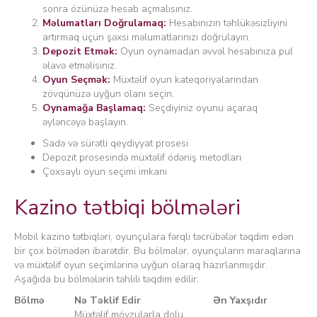
sonra özünüzə hesab açmalısınız.
Məlumatları Doğrulamaq:
Hesabınızın təhlükəsizliyini
artırmaq üçün şəxsi məlumatlarınızı doğrulayın.
Depozit Etmək:
Oyun oynamadan əvvəl hesabınıza pul
əlavə etməlisiniz.
Oyun Seçmək:
Müxtəlif oyun kateqoriyalarından
zövqünüzə uyğun olanı seçin.
Oynamağa Başlamaq:
Seçdiyiniz oyunu açaraq
əyləncəyə başlayın.
Sadə və sürətli qeydiyyat prosesi
Depozit prosesində müxtəlif ödəniş metodları
Çoxsaylı oyun seçimi imkanı
Kazino tətbiqi bölmələri
Mobil kazino tətbiqləri, oyunçulara fərqli təcrübələr təqdim edən
bir çox bölmədən ibarətdir. Bu bölmələr, oyunçuların maraqlarına
və müxtəlif oyun seçimlərinə uyğun olaraq hazırlanmışdır.
Aşağıda bu bölmələrin təhlili təqdim edilir:
Bölmə
Nə Təklif Edir
Ən Yaxşıdır
Müxtəlif mövzularla dolu,