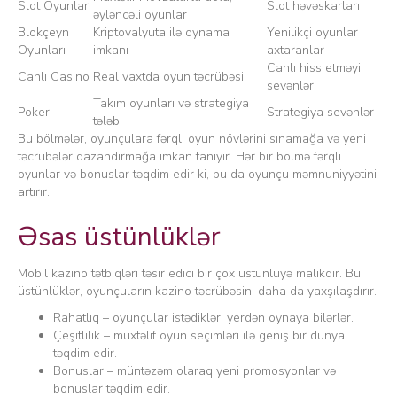
Slot Oyunları
Slot həvəskarları
əyləncəli oyunlar
Blokçeyn
Kriptovalyuta ilə oynama
Yenilikçi oyunlar
Oyunları
imkanı
axtaranlar
Canlı hiss etməyi
Canlı Casino
Real vaxtda oyun təcrübəsi
sevənlər
Takım oyunları və strategiya
Poker
Strategiya sevənlər
tələbi
Bu bölmələr, oyunçulara fərqli oyun növlərini sınamağa və yeni
təcrübələr qazandırmağa imkan tanıyır. Hər bir bölmə fərqli
oyunlar və bonuslar təqdim edir ki, bu da oyunçu məmnuniyyətini
artırır.
Əsas üstünlüklər
Mobil kazino tətbiqləri təsir edici bir çox üstünlüyə malikdir. Bu
üstünlüklər, oyunçuların kazino təcrübəsini daha da yaxşılaşdırır.
Rahatlıq – oyunçular istədikləri yerdən oynaya bilərlər.
Çeşitlilik – müxtəlif oyun seçimləri ilə geniş bir dünya
təqdim edir.
Bonuslar – müntəzəm olaraq yeni promosyonlar və
bonuslar təqdim edir.