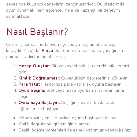
sayesinde kullanıcı deneyimini zenginleştiriyor. Bu platformda
oyun oynamak, hem eğlenceli hem de kazançlı bir deneyim
sunmaktadır.
Nasıl Başlanır?
Çevrimiçi bir casinoda oyun oynamaya başlamak oldukça
kolaydır. Aşağıda,
Pinco
platformunda nasıl başlayacağınıza
dair basit adımları bulabilirsiniz:
Hesap Oluştur:
Siteye kaydolmak için gerekli bilgilerinizi
girin.
Kimlik Doğrulaması:
Güvenlik için belgelerinizi yükleyin.
Para Yatır:
Hesabınıza para yatırarak oyuna başlayın.
Oyun Seçimi:
Slot veya masa oyunları arasından birini
seçin.
Oynamaya Başlayın:
Seçtiğiniz oyunu başlatarak
eğlencenize başlayın.
Kolay kayıt işlemi ile hızlıca oyuna başlayabilirsiniz.
Kimlik doğrulama, güvenliğinizi artırır.
Çeşitli ödeme yöntemleri ile esnek yatırımlar yapabilirsiniz.