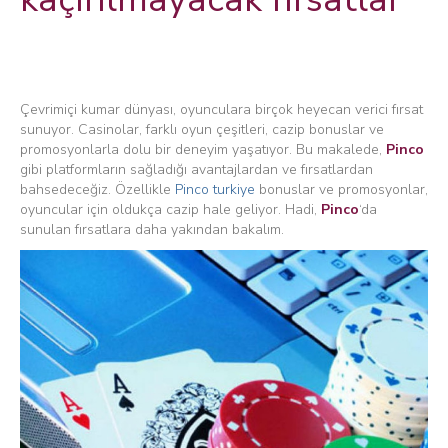
Çevrimiçi kumar dünyası, oyunculara birçok heyecan verici fırsat
sunuyor. Casinolar, farklı oyun çeşitleri, cazip bonuslar ve
promosyonlarla dolu bir deneyim yaşatıyor. Bu makalede,
Pinco
gibi platformların sağladığı avantajlardan ve fırsatlardan
bahsedeceğiz. Özellikle
Pinco turkiye
bonuslar ve promosyonlar,
oyuncular için oldukça cazip hale geliyor. Hadi,
Pinco
‘da
sunulan fırsatlara daha yakından bakalım.