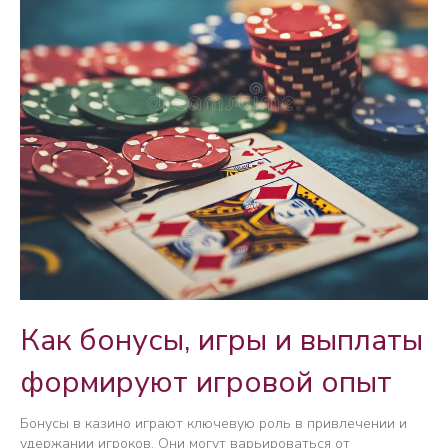
Как бонусы, игры и выплаты
формируют игровой опыт
Бонусы в казино играют ключевую роль в привлечении и
удержании игроков. Они могут варьироваться от