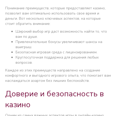
Понимание преимуществ, которые предоставляет казино,
позволит вам оптимально использовать свое время и
деньги. Вот несколько ключевых аспектов, на которые
стоит обратить внимание:
Широкий выбор игр даст возможность найти то, что
вам по душе.
Привлекательные бонусы увеличивают шансы на
выигрыш.
Безопасная игровая среда с лицензированием.
Круглосуточная поддержка для решения любых
вопросов.
Каждое из этих преимуществ направлено на создание
комфортного и выгодного игрового опыта, что помогает вам
наслаждаться азартом без лишних беспокойств.
Доверие и безопасность в
казино
Одним из самых важных аспектов игры в онлайн-казино