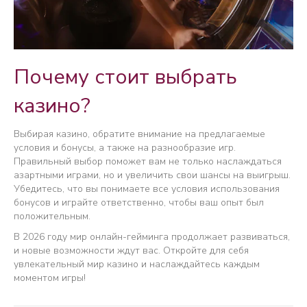
Почему стоит выбрать
казино?
Выбирая казино, обратите внимание на предлагаемые
условия и бонусы, а также на разнообразие игр.
Правильный выбор поможет вам не только наслаждаться
азартными играми, но и увеличить свои шансы на выигрыш.
Убедитесь, что вы понимаете все условия использования
бонусов и играйте ответственно, чтобы ваш опыт был
положительным.
В 2026 году мир онлайн-гейминга продолжает развиваться,
и новые возможности ждут вас. Откройте для себя
увлекательный мир казино и наслаждайтесь каждым
моментом игры!