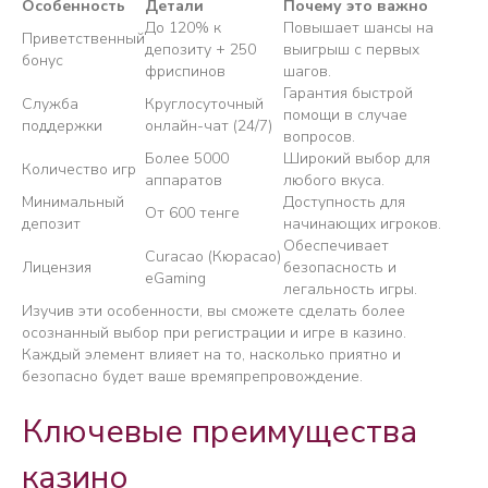
Особенность
Детали
Почему это важно
До 120% к
Повышает шансы на
Приветственный
депозиту + 250
выигрыш с первых
бонус
фриспинов
шагов.
Гарантия быстрой
Служба
Круглосуточный
помощи в случае
поддержки
онлайн-чат (24/7)
вопросов.
Более 5000
Широкий выбор для
Количество игр
аппаратов
любого вкуса.
Минимальный
Доступность для
От 600 тенге
депозит
начинающих игроков.
Обеспечивает
Curacao (Кюрасао)
Лицензия
безопасность и
eGaming
легальность игры.
Изучив эти особенности, вы сможете сделать более
осознанный выбор при регистрации и игре в казино.
Каждый элемент влияет на то, насколько приятно и
безопасно будет ваше времяпрепровождение.
Ключевые преимущества
казино