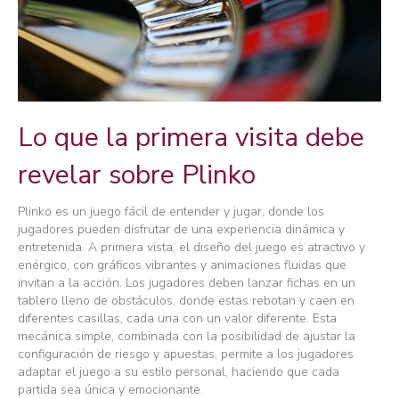
Lo que la primera visita debe
revelar sobre Plinko
Plinko es un juego fácil de entender y jugar, donde los
jugadores pueden disfrutar de una experiencia dinámica y
entretenida. A primera vista, el diseño del juego es atractivo y
enérgico, con gráficos vibrantes y animaciones fluidas que
invitan a la acción. Los jugadores deben lanzar fichas en un
tablero lleno de obstáculos, donde estas rebotan y caen en
diferentes casillas, cada una con un valor diferente. Esta
mecánica simple, combinada con la posibilidad de ajustar la
configuración de riesgo y apuestas, permite a los jugadores
adaptar el juego a su estilo personal, haciendo que cada
partida sea única y emocionante.