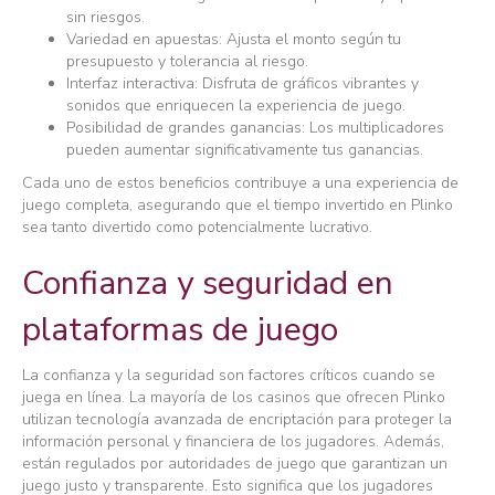
sin riesgos.
Variedad en apuestas: Ajusta el monto según tu
presupuesto y tolerancia al riesgo.
Interfaz interactiva: Disfruta de gráficos vibrantes y
sonidos que enriquecen la experiencia de juego.
Posibilidad de grandes ganancias: Los multiplicadores
pueden aumentar significativamente tus ganancias.
Cada uno de estos beneficios contribuye a una experiencia de
juego completa, asegurando que el tiempo invertido en Plinko
sea tanto divertido como potencialmente lucrativo.
Confianza y seguridad en
plataformas de juego
La confianza y la seguridad son factores críticos cuando se
juega en línea. La mayoría de los casinos que ofrecen Plinko
utilizan tecnología avanzada de encriptación para proteger la
información personal y financiera de los jugadores. Además,
están regulados por autoridades de juego que garantizan un
juego justo y transparente. Esto significa que los jugadores