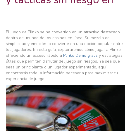
El juego de Plinko se ha convertido en un atractivo destacado
dentro del mundo de los casinos en línea. Su mezcla de
simplicidad y emoción lo convierte en una opción popular entre
los jugadores. En esta guía, exploraremos cómo jugar a Plinko,
ofreciendo un acceso rápido a
Plinko Demo gratis
y estrategias
útiles que permiten disfrutar del juego sin riesgos. Ya sea que
seas un principiante o un jugador experimentado, aquí
encontrarás toda la información necesaria para maximizar tu
experiencia de juego.