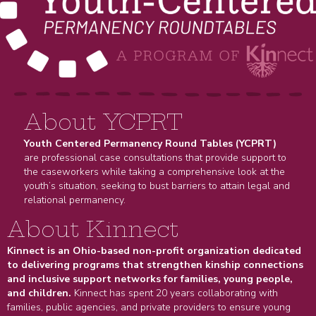
About YCPRT
Youth Centered Permanency Round Tables (YCPRT)
are professional case consultations that provide support to
the caseworkers while taking a comprehensive look at the
youth’s situation, seeking to bust barriers to attain legal and
relational permanency.
About Kinnect
Kinnect is an Ohio-based non-profit organization dedicated
to delivering programs that strengthen kinship connections
and inclusive support networks for families, young people,
and children.
Kinnect has spent 20 years collaborating with
families, public agencies, and private providers to ensure young